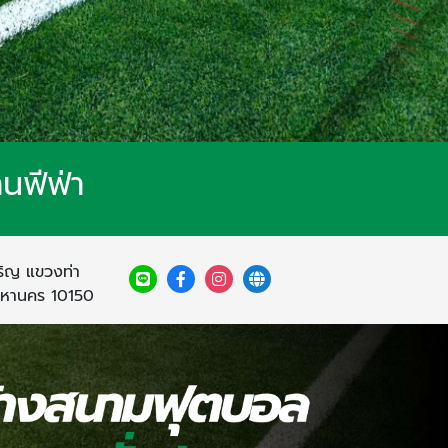
นฟีฟ่า
ิญ แขวงท่า
พมหานคร 10150