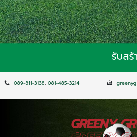
รับสร
089-811-3138
,
081-485-3214
greenyg