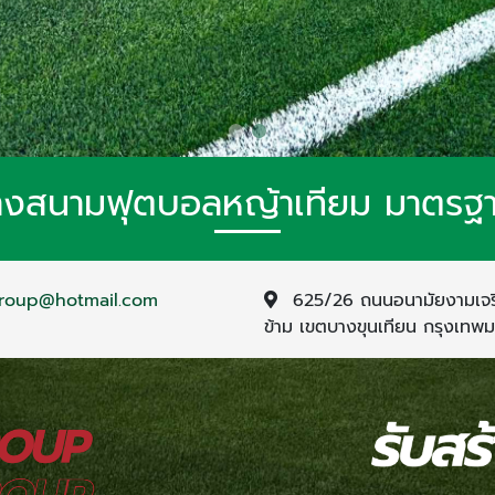
้างสนามฟุตบอลหญ้าเทียม มาตรฐา
roup@hotmail.com
625/26 ถนนอนามัยงามเจร
ข้าม เขตบางขุนเทียน กรุงเท