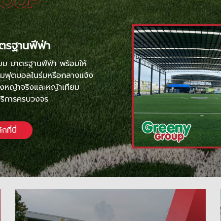
ตรฐานฟีฟ่า
ม มาตรฐานฟีฟ่า พร้อมให้
สนามฟุตบอลในร่มหรือกลางแจ้ง
ทั้งหญ้าจริงและหญ้าเทียม
บริการครบวงจร
ที่นี่