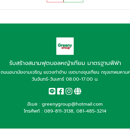
รับสร้างสนามฟุตบอลหญ้าเทียม มาตรฐานฟีฟ่า
ถนนอนามัยงามเจริญ แขวงท่าข้าม เขตบางขุนเทียน กรุงเทพมหาน
วันจันทร์-วันเสาร์ 08.00-17.00 น.
อีเมล :
greenygroup@hotmail.com
โทรศัพท์ :
089-811-3138
,
081-485-3214