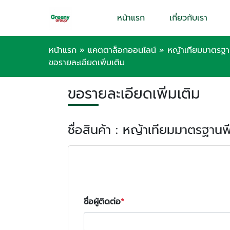
หน้าแรก
เกี่ยวกับเรา
หน้าแรก
»
แคตตาล็อกออนไลน์
»
หญ้าเทียมมาตรฐา
ขอรายละเอียดเพิ่มเติม
ขอรายละเอียดเพิ่มเติม
ชื่อสินค้า : หญ้าเทียมมาตรฐา
ชื่อผู้ติดต่อ