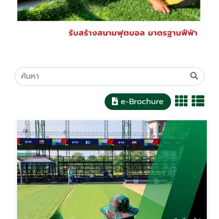
e-Brochure