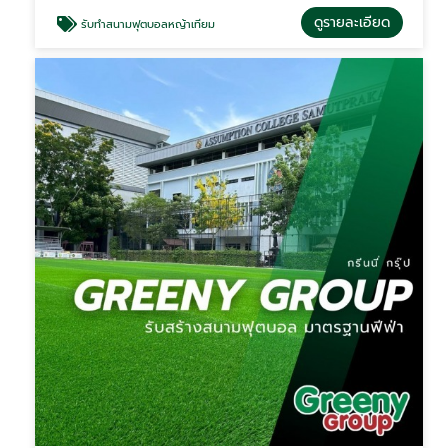
ดูรายละเอียด
รับทำสนามฟุตบอลหญ้าเทียม