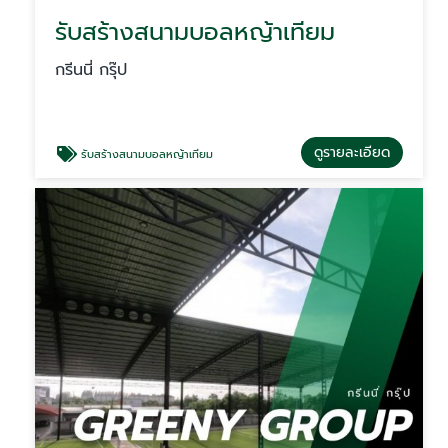
รับสร้างสนามบอลหญ้าเทียม
กรีนนี่ กรุ๊ป
ดูรายละเอียด
รับสร้างสนามบอลหญ้าเทียม