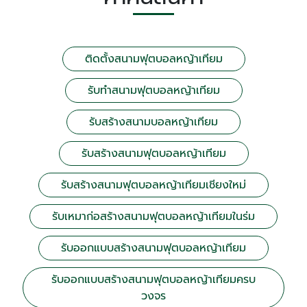
ติดตั้งสนามฟุตบอลหญ้าเทียม
รับทำสนามฟุตบอลหญ้าเทียม
รับสร้างสนามบอลหญ้าเทียม
รับสร้างสนามฟุตบอลหญ้าเทียม
รับสร้างสนามฟุตบอลหญ้าเทียมเชียงใหม่
รับเหมาก่อสร้างสนามฟุตบอลหญ้าเทียมในร่ม
รับออกแบบสร้างสนามฟุตบอลหญ้าเทียม
รับออกแบบสร้างสนามฟุตบอลหญ้าเทียมครบ
วงจร