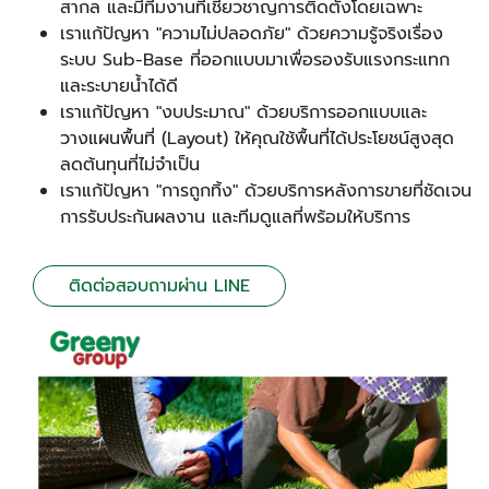
สากล และมีทีมงานที่เชี่ยวชาญการติดตั้งโดยเฉพาะ
เราแก้ปัญหา "ความไม่ปลอดภัย" ด้วยความรู้จริงเรื่อง
ระบบ Sub-Base ที่ออกแบบมาเพื่อรองรับแรงกระแทก
และระบายน้ำได้ดี
เราแก้ปัญหา "งบประมาณ" ด้วยบริการออกแบบและ
วางแผนพื้นที่ (Layout) ให้คุณใช้พื้นที่ได้ประโยชน์สูงสุด
ลดต้นทุนที่ไม่จำเป็น
เราแก้ปัญหา "การถูกทิ้ง" ด้วยบริการหลังการขายที่ชัดเจน
การรับประกันผลงาน และทีมดูแลที่พร้อมให้บริการ
ติดต่อสอบถามผ่าน LINE