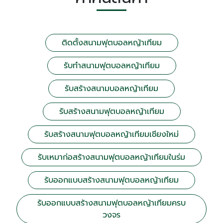
ติดตั้งสนามฟุตบอลหญ้าเทียม
รับทำสนามฟุตบอลหญ้าเทียม
รับสร้างสนามบอลหญ้าเทียม
รับสร้างสนามฟุตบอลหญ้าเทียม
รับสร้างสนามฟุตบอลหญ้าเทียมเชียงใหม่
รับเหมาก่อสร้างสนามฟุตบอลหญ้าเทียมในร่ม
รับออกแบบสร้างสนามฟุตบอลหญ้าเทียม
รับออกแบบสร้างสนามฟุตบอลหญ้าเทียมครบ
วงจร