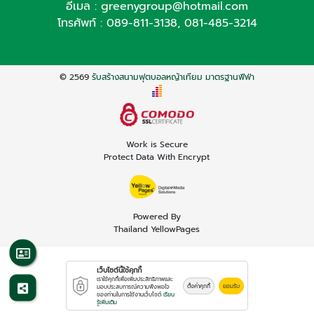
อีเมล :
greenygroup@hotmail.com
โทรศัพท์ :
089-811-3138
,
081-485-3214
© 2569
รับสร้างสนามฟุตบอลหญ้าเทียม มาตรฐานฟีฟ่า
Work is Secure
Protect Data With Encrypt
Powered By
Thailand YellowPages
เว็บไซต์นี้ใช้คุกกี้
เราใช้คุกกี้เพื่อเพิ่มประสิทธิภาพและ
ตั้งค่าคุกกี้
ยอมรับ
มอบประสบการณ์ความพึงพอใจ
ของท่านในการใช้งานเว็บไซต์
เรียน
รู้เพิ่มเติม