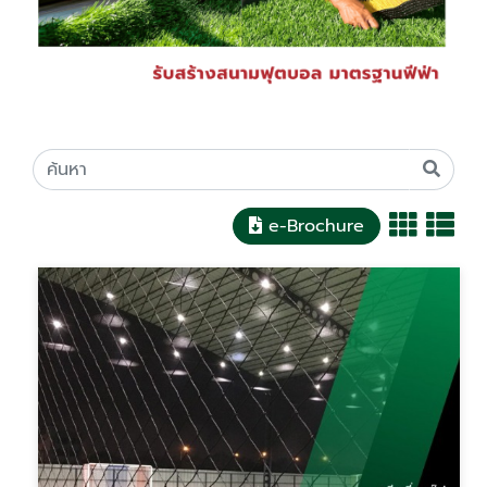
e-Brochure