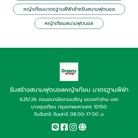
หญ้าเทียมมาตรฐานฟีฟ่าสำหรับสนามฟุตบอล
หญ้าเทียมสนามฟุตบอล
รับสร้างสนามฟุตบอลหญ้าเทียม มาตรฐานฟีฟ่า
625/26 ถนนอนามัยงามเจริญ แขวงท่าข้าม เขต
บางขุนเทียน กรุงเทพมหานคร 10150
วันจันทร์-วันเสาร์ 08.00-17.00 น.